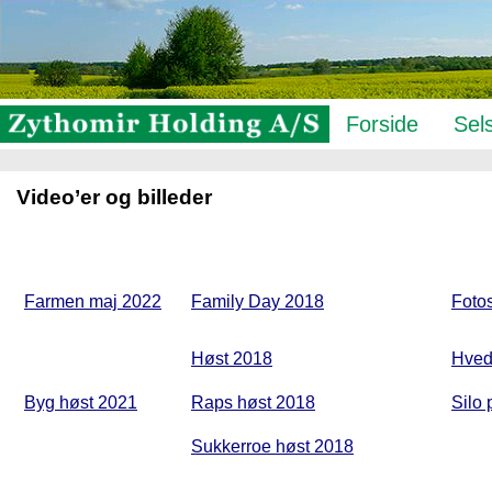
Forside
Sel
Selskabet
Video’er og billeder
Aktionær
AGM 
Indkaldelse t
Farmen maj 2022
Family Day 2018
Fotos
A/S
Høst 2018
Hved
Byg høst 2021
Raps høst 2018
Silo 
Sukkerroe høst 2018